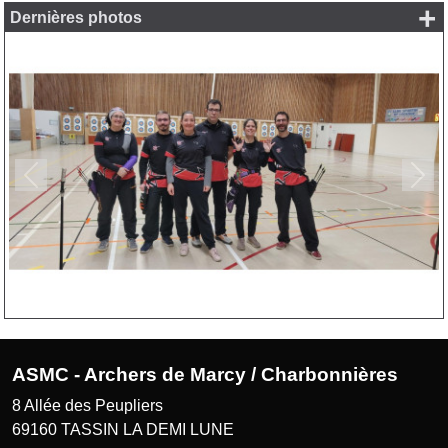
+
Dernières photos
Précedent
Suiv
ASMC - Archers de Marcy / Charbonnières
8 Allée des Peupliers
69160
TASSIN LA DEMI LUNE