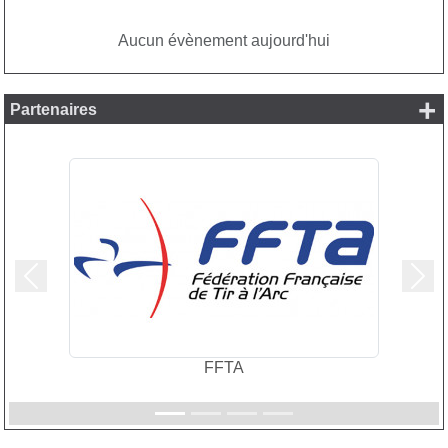
Aucun évènement aujourd'hui
+
Partenaires
Précedent
Suiv
FFTA