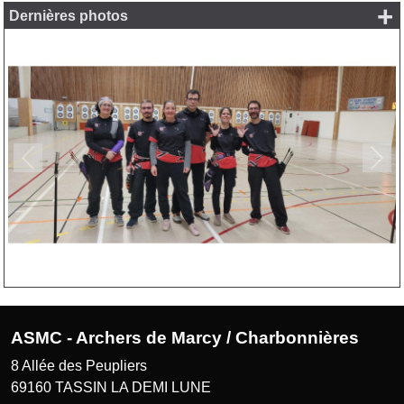
+
Dernières photos
Précedent
Suiv
ASMC - Archers de Marcy / Charbonnières
8 Allée des Peupliers
69160
TASSIN LA DEMI LUNE