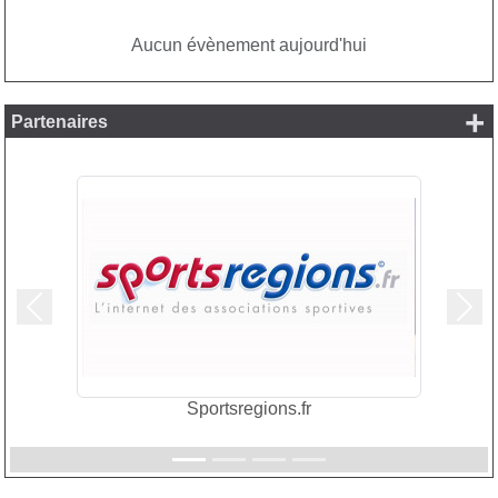
Aucun évènement aujourd'hui
+
Partenaires
Précedent
Suiv
Sportsregions.fr