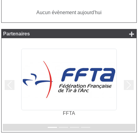
Aucun évènement aujourd'hui
+
Partenaires
Précedent
Suiv
FFTA