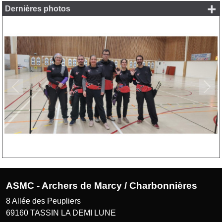
+
Dernières photos
Précedent
Suiv
ASMC - Archers de Marcy / Charbonnières
8 Allée des Peupliers
69160
TASSIN LA DEMI LUNE