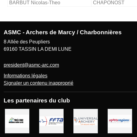
BARBUT Nicolas-Theo
CHAPONOST
ASMC - Archers de Marcy / Charbonnières
8 Allée des Peupliers
69160
TASSIN LA DEMI LUNE
president@asmc-arc.com
Informations légales
Signaler un contenu inapproprié
Les partenaires du club