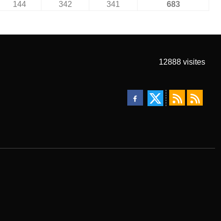
144
342
341
683
12888
visites