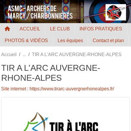
Panneau de gestion des cookies
ACCUEIL
LE CLUB
INFOS PRATIQUES
PHOTOS & VIDÉOS
Les équipes
Contact et plan
Accueil
TIR A L'ARC AUVERGNE-RHONE-ALPES
TIR A L'ARC AUVERGNE-
RHONE-ALPES
Site internet : https://www.tirarc-auvergnerhonealpes.fr/