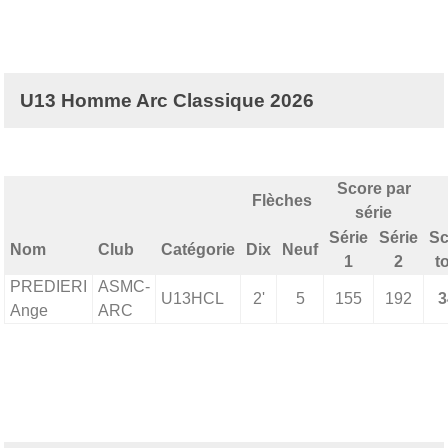
U13 Homme Arc Classique 2026
Score par
Flèches
série
Série
Série
Sc
Nom
Club
Catégorie
Dix
Neuf
1
2
t
PREDIERI
ASMC-
U13HCL
2'
5
155
192
3
Ange
ARC