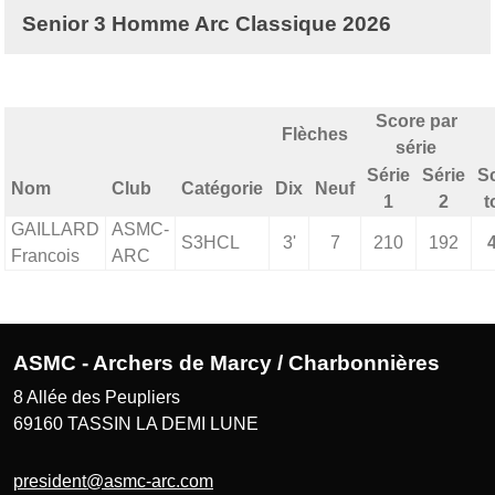
Senior 3 Homme Arc Classique 2026
Score par
Flèches
série
Série
Série
S
Nom
Club
Catégorie
Dix
Neuf
1
2
t
GAILLARD
ASMC-
S3HCL
3'
7
210
192
Francois
ARC
ASMC - Archers de Marcy / Charbonnières
8 Allée des Peupliers
69160
TASSIN LA DEMI LUNE
president@asmc-arc.com