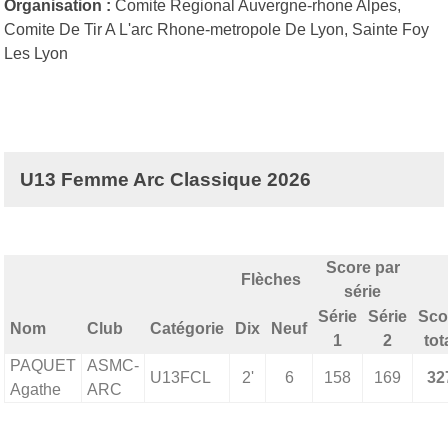
Organisation :
Comite Regional Auvergne-rhone Alpes,
Comite De Tir A L'arc Rhone-metropole De Lyon, Sainte Foy
Les Lyon
U13 Femme Arc Classique 2026
Score par
Flèches
série
Série
Série
Sco
Nom
Club
Catégorie
Dix
Neuf
1
2
tot
PAQUET
ASMC-
U13FCL
2'
6
158
169
32
Agathe
ARC