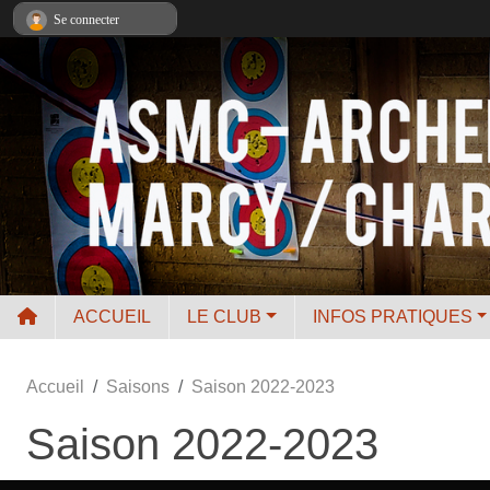
Panneau de gestion des cookies
Se connecter
ACCUEIL
LE CLUB
INFOS PRATIQUES
Accueil
Saisons
Saison 2022-2023
Saison 2022-2023