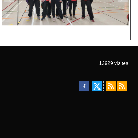
Précedent
Suivan
12929
visites