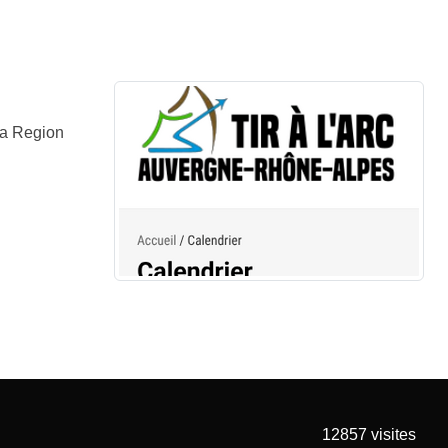
la Region
12857
visites