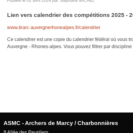
Publiée le
02 avril 2026
par Stéphane MICHEL
Lien vers calendrier des compétitions 2025 - 
www.tirarc-auvergnerhonealpes.fr/calendrier
Ce calendrier est une copie du calendrier fédéral où vous t
Auvergne - Rhones-alpes. Vous pouvez filtrer par discipline 
ASMC - Archers de Marcy / Charbonnières
8 Allée des Peupliers