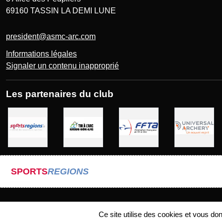
69160
TASSIN LA DEMI LUNE
president@asmc-arc.com
Informations légales
Signaler un contenu inapproprié
Les partenaires du club
SPORTS
REGIONS
Ce site utilise des cookies et vous do