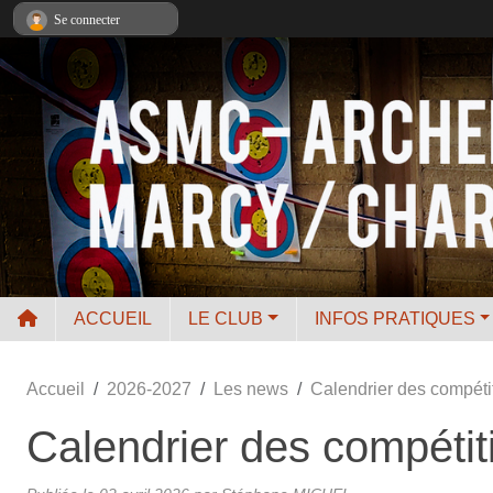
Panneau de gestion des cookies
Se connecter
ACCUEIL
LE CLUB
INFOS PRATIQUES
Accueil
2026-2027
Les news
Calendrier des compéti
Calendrier des compétit